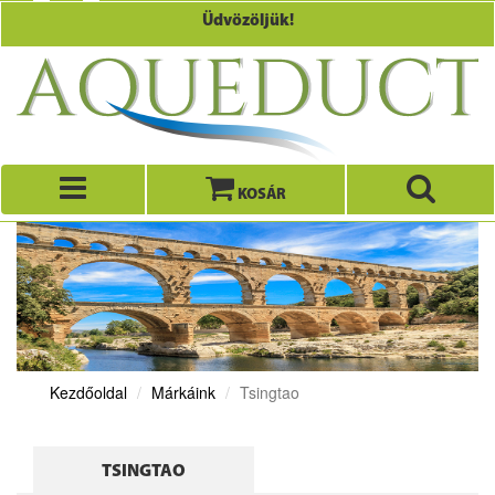
Üdvözöljük!
KOSÁR
Kezdőoldal
Márkáink
Tsingtao
TSINGTAO