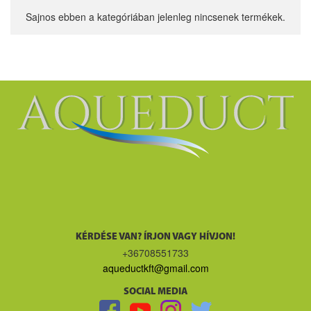
Sajnos ebben a kategóriában jelenleg nincsenek termékek.
KÉRDÉSE VAN? ÍRJON VAGY HÍVJON!
+36708551733
aqueductkft@gmail.com
SOCIAL MEDIA