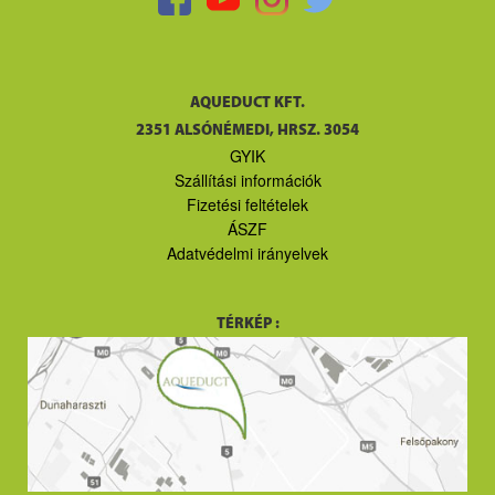
AQUEDUCT KFT.
2351 ALSÓNÉMEDI, HRSZ. 3054
GYIK
Szállítási információk
Fizetési feltételek
ÁSZF
Adatvédelmi irányelvek
TÉRKÉP :