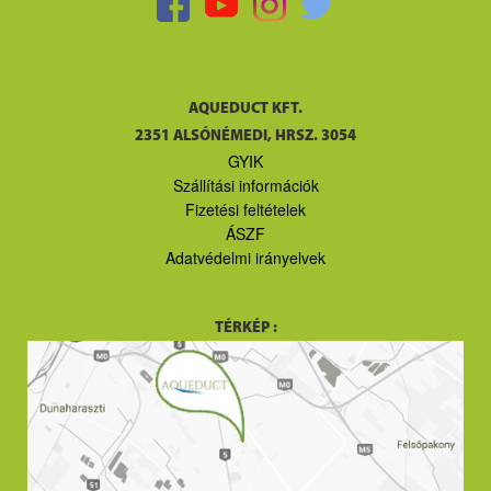
AQUEDUCT KFT.
2351 ALSÓNÉMEDI, HRSZ. 3054
GYIK
Szállítási információk
Fizetési feltételek
ÁSZF
Adatvédelmi irányelvek
TÉRKÉP :