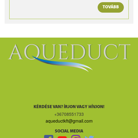
TOVÁBB
KÉRDÉSE VAN? ÍRJON VAGY HÍVJON!
+36708551733
aqueductkft@gmail.com
SOCIAL MEDIA