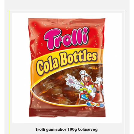
Trolli gumicukor 100g Colásüveg