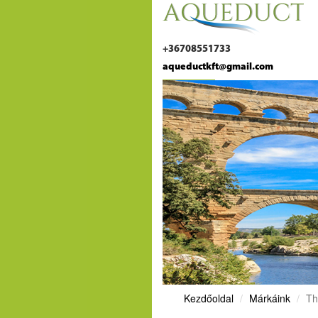
+36708551733
aqueductkft@gmail.com
Kezdőoldal
Márkáink
Th