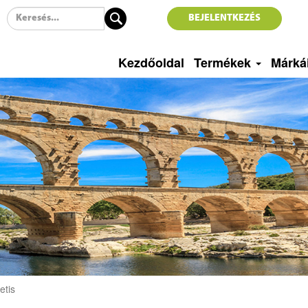
BEJELENTKEZÉS
Kezdőoldal
Termékek
Márká
etis