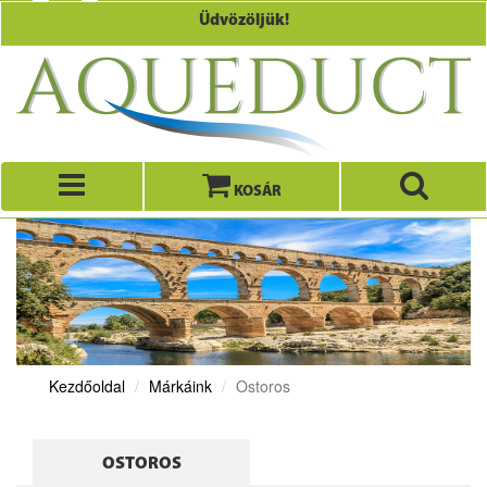
Üdvözöljük!
KOSÁR
Kezdőoldal
Márkáink
Ostoros
OSTOROS