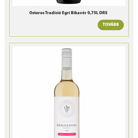
Ostoros Tradíció Egri Bikavér 0,75L DRS
TOVÁBB