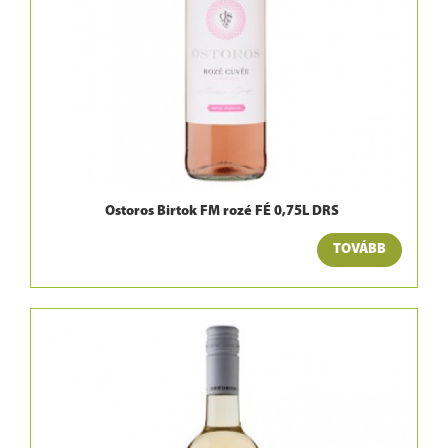
Ostoros Birtok FM rozé FÉ 0,75L DRS
TOVÁBB