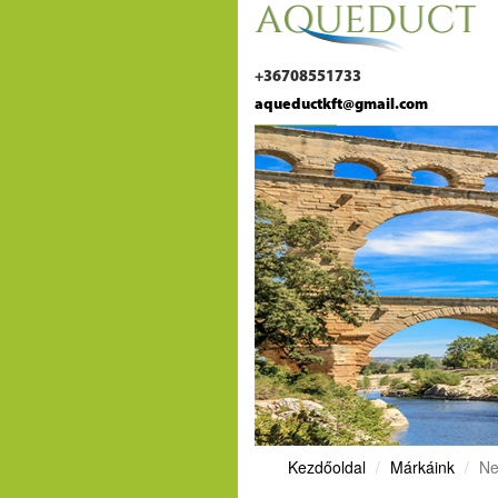
+36708551733
aqueductkft@gmail.com
Kezdőoldal
Márkáink
Ne