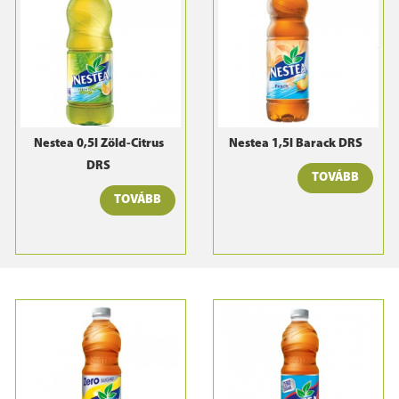
Nestea 0,5l Zöld-Citrus
Nestea 1,5l Barack DRS
DRS
TOVÁBB
TOVÁBB