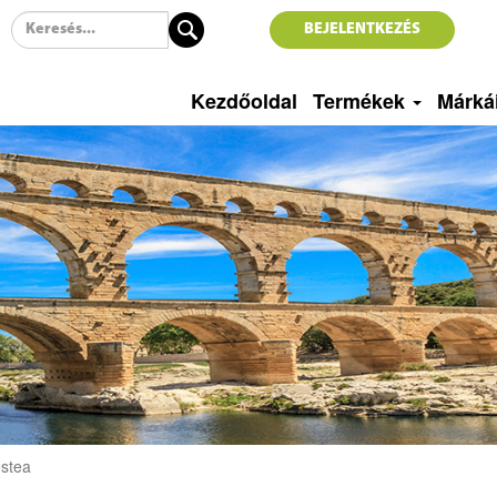
BEJELENTKEZÉS
Kezdőoldal
Termékek
Márká
stea