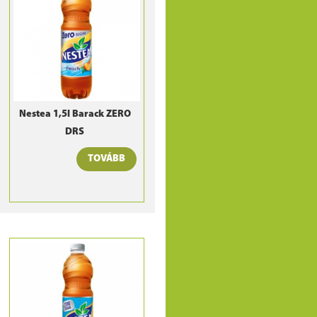
Nestea 1,5l Barack ZERO
DRS
TOVÁBB