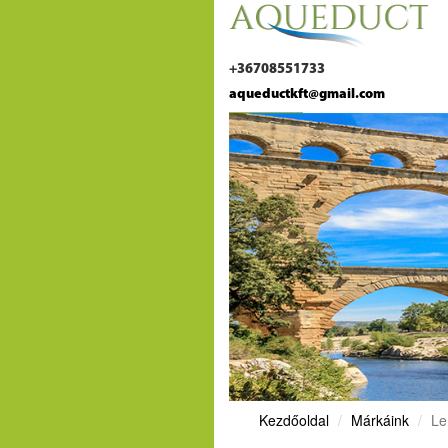
+36708551733
aqueductkft@gmail.com
Kezdőoldal
Márkáink
Le