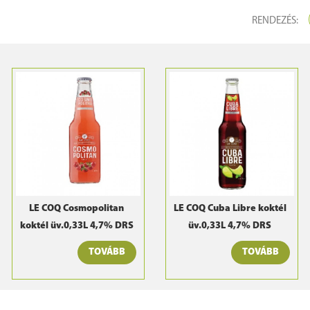
RENDEZÉS:
LE COQ Cosmopolitan
LE COQ Cuba Libre koktél
koktél üv.0,33L 4,7% DRS
üv.0,33L 4,7% DRS
TOVÁBB
TOVÁBB