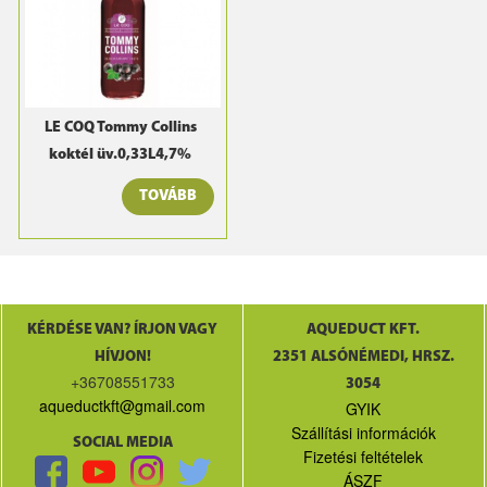
LE COQ Tommy Collins
koktél üv.0,33L4,7%
TOVÁBB
KÉRDÉSE VAN? ÍRJON VAGY
AQUEDUCT KFT.
HÍVJON!
2351 ALSÓNÉMEDI, HRSZ.
+36708551733
3054
aqueductkft@gmail.com
GYIK
Szállítási információk
SOCIAL MEDIA
Fizetési feltételek
ÁSZF