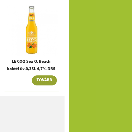
LE COQ Sex O. Beach
koktél üv.0,33L 4,7% DRS
TOVÁBB