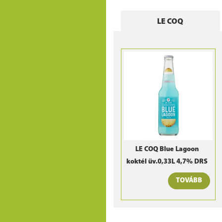
LE COQ
LE COQ Blue Lagoon
koktél üv.0,33L 4,7% DRS
TOVÁBB