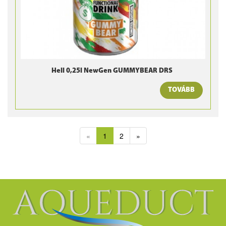
Hell 0,25l NewGen GUMMYBEAR DRS
TOVÁBB
«
1
2
»