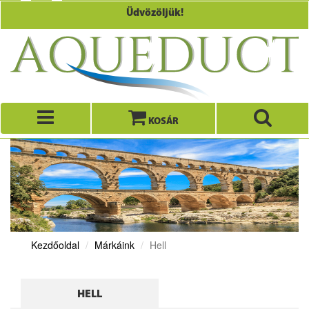
Üdvözöljük!
KOSÁR
Kezdőoldal
Márkáink
Hell
HELL