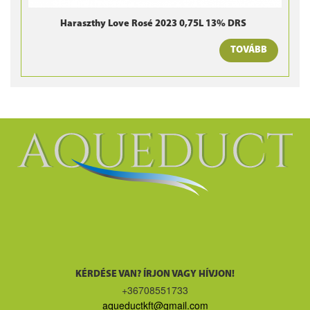
Haraszthy Love Rosé 2023 0,75L 13% DRS
TOVÁBB
KÉRDÉSE VAN? ÍRJON VAGY HÍVJON!
+36708551733
aqueductkft@gmail.com