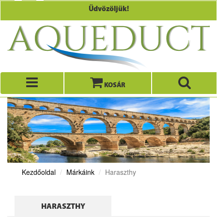
Üdvözöljük!
KOSÁR
Kezdőoldal
Márkáink
Haraszthy
HARASZTHY