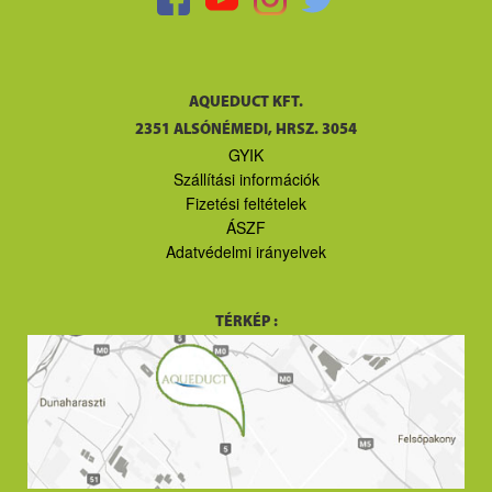
AQUEDUCT KFT.
2351 ALSÓNÉMEDI, HRSZ. 3054
GYIK
Szállítási információk
Fizetési feltételek
ÁSZF
Adatvédelmi irányelvek
TÉRKÉP :