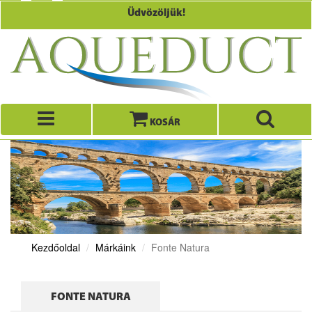
Üdvözöljük!
KOSÁR
Kezdőoldal
Márkáink
Fonte Natura
FONTE NATURA