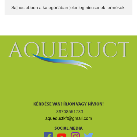
Sajnos ebben a kategóriában jelenleg nincsenek termékek.
KÉRDÉSE VAN? ÍRJON VAGY HÍVJON!
+36708551733
aqueductkft@gmail.com
SOCIAL MEDIA