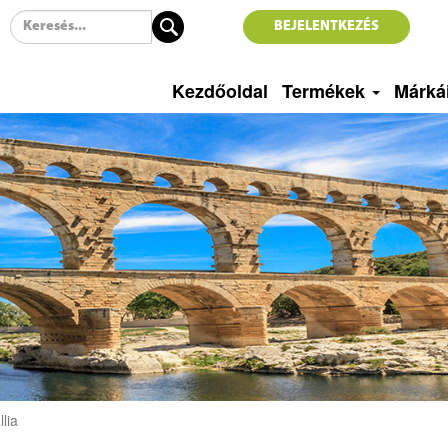
BEJELENTKEZÉS
Kezdőoldal
Termékek
Márká
llia