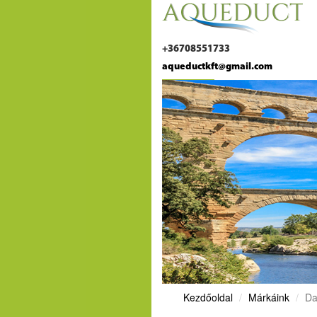
+36708551733
aqueductkft@gmail.com
Kezdőoldal
Márkáink
Da