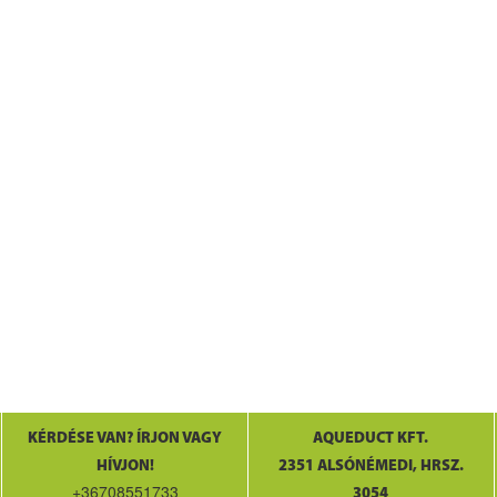
KÉRDÉSE VAN? ÍRJON VAGY
AQUEDUCT KFT.
HÍVJON!
2351 ALSÓNÉMEDI, HRSZ.
+36708551733
3054