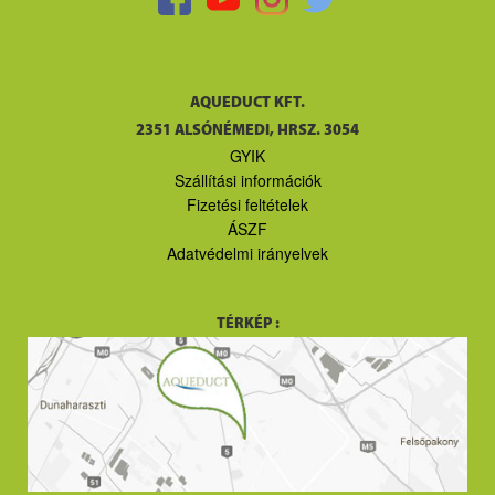
AQUEDUCT KFT.
2351 ALSÓNÉMEDI, HRSZ. 3054
GYIK
Szállítási információk
Fizetési feltételek
ÁSZF
Adatvédelmi irányelvek
TÉRKÉP :