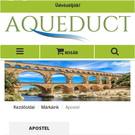
Üdvözöljük!
KOSÁR
Kezdőoldal
Márkáink
Apostel
APOSTEL