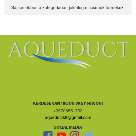
Sajnos ebben a kategóriában jelenleg nincsenek termékek.
KÉRDÉSE VAN? ÍRJON VAGY HÍVJON!
+36708551733
aqueductkft@gmail.com
SOCIAL MEDIA