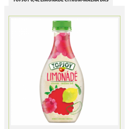
TOPJOY 0,4L LIMONÁDÉ CITROM-MÁLNA DRS