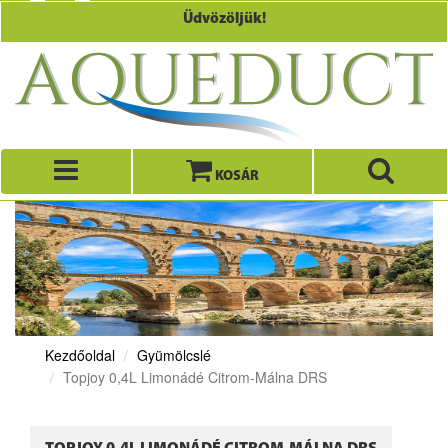
Üdvözöljük!
KOSÁR
Kezdőoldal
Gyümölcslé
Topjoy 0,4L Limonádé Citrom-Málna DRS