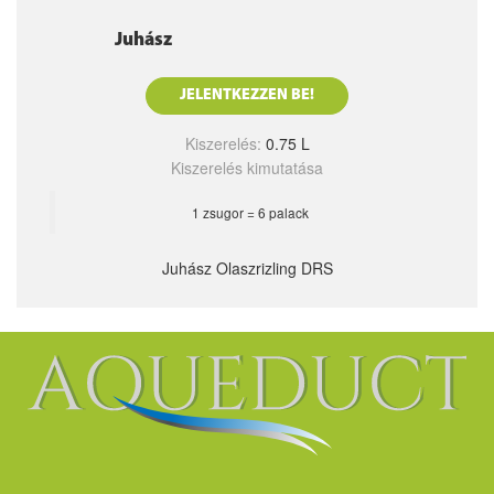
Juhász
JELENTKEZZEN BE!
Kiszerelés:
0.75 L
Kiszerelés kimutatása
1 zsugor = 6 palack
Juhász Olaszrizling DRS